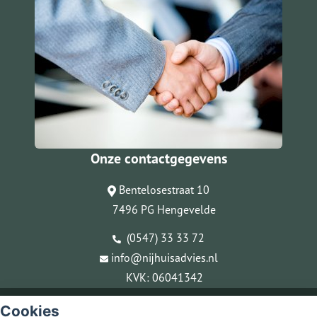
Onze contactgegevens
Bentelosestraat 10
7496 PG Hengevelde
(0547) 33 33 72
info@nijhuisadvies.nl
KVK: 06041342
© Copyright
Assupport BV
2026
Cookies