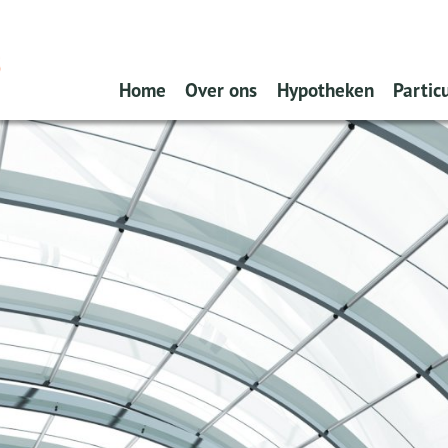
Home
Over ons
Hypotheken
Particu
Dát bedoelen we nou met
Oeps, een hypotheek (
Scha
ontzorgen
Actuele rentes
Verz
Voor u: onze Service App
Renteverwachting
Pens
Wat doen wij?
Rentealert
Spar
Verzekeren
Bereken zelf uw hyp
Tijde
Spaardiensten
Tips en achtergrondi
Pensioen
Vraag hier een offert
Hypotheekadvisering