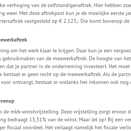
lijke verhoging van de zelfstandigenaftrek. Hier hebben sta
ing weer. Met deze aftrekpost kun je de moeilijke eerste ja
tersaftrek vastgesteld op € 2.123,-. Die komt bovenop de
eewerkaftrek
ng om het werk klaar te krijgen. Daar kun je een vergoe
ook gebruikmaken van de meewerkaftrek. De hoogte van het
uren dat je partner in de onderneming investeert. Het moe
s bestaat er geen recht op de meewerkaftrek. Als de partn
 voor ontvangt, bestaat er ondanks het inkomen ook nog 
ovenop
 de mkb-winstvrijstelling. Deze vrijstelling zorgt ervoor d
ling bedraagt 13,31% van de winst. Maar let op! Bij een ver
r fiscaal voordeel. Het verlaagt namelijk het fiscale verli