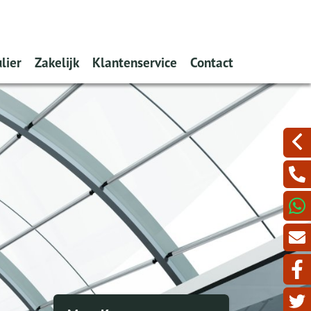
lier
Zakelijk
Klantenservice
Contact
filmpje)
de melden
Schade melden
Inloggen 'Mijn'-omgeving
Online Afspraak
ekeren
Ondernemers
Wijziging doorgeven?
ioen
Werkgevers
Schade melden?
en
Verzekering aanvragen?
otheek
lijk even krap?
Serviceformulieren
nformatie
Waardemeters
e aan
Verzekeringskaarten
Hypotheekinventarisatie