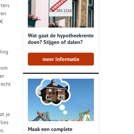
rters
ren
 €
Wat gaat de hypotheekrente
doen? Stijgen of dalen?
ding
meer informatie
t om
er
recht
at je
lies
Maak een complete
es.