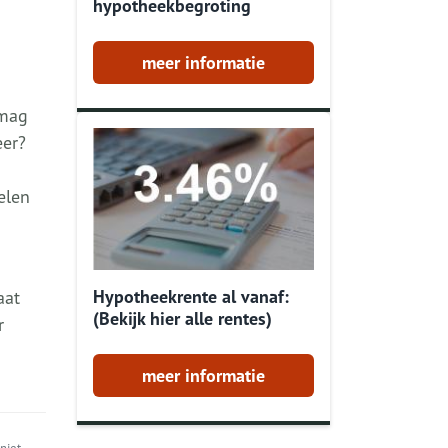
hypotheekbegroting
meer informatie
 mag
eer?
elen
Hypotheekrente al vanaf:
aat
(Bekijk hier alle rentes)
r
meer informatie