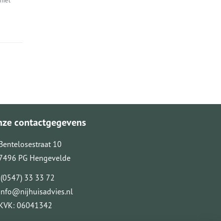
niet
nze contactgegevens
Bentelosestraat 10
7496 PG Hengevelde
(0547) 33 33 72
info@nijhuisadvies.nl
KVK: 06041342