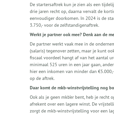
De startersaftrek kun je zien als een tijde
drie jaren recht op, daarna vervalt de kort
eenvoudiger doorkomen. In 2024 is de star
3.750,- voor de zelfstandigenaftrek.
Werkt je partner ook mee? Denk aan de m
De partner werkt vaak mee in de ondernemi
(salaris) tegenover zetten, maar je kunt 
fiscaal voordeel hangt af van het aantal 
minimaal 525 uren in een jaar gaan, ander
hier een inkomen van minder dan €5.000,-
op de aftrek.
Daar komt de mkb-winstvrijstelling nog b
Ook als je geen mkb’er bent, heb je recht op
afrekent over een lagere winst. De vrijstel
zorgt de mkb-winstvrijstelling voor een lage