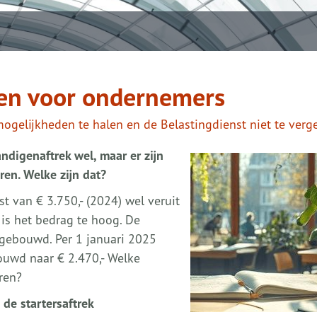
ten voor ondernemers
ogelijkheden te halen en de Belastingdienst niet te verg
ndigenaftrek wel, maar er zijn
ren. Welke zijn dat?
t van € 3.750,- (2024) wel veruit
 is het bedrag te hoog. De
fgebouwd. Per 1 januari 2025
ouwd naar € 2.470,- Welke
ren?
de startersaftrek